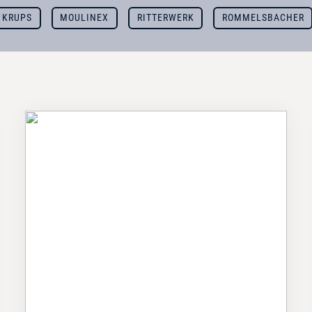
KRUPS
MOULINEX
RITTERWERK
ROMMELSBACHER