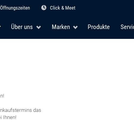
Öffnungszeiten
Click & Meet
Über uns
Marken
Produkte
Servi
n!
Einkaufstermins das
 Ihnen!